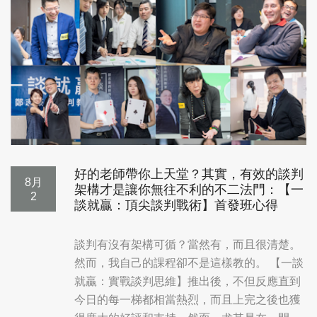
好的老師帶你上天堂？其實，有效的談判
8月
架構才是讓你無往不利的不二法門：【一
2
談就贏：頂尖談判戰術】首發班心得
談判有沒有架構可循？當然有，而且很清楚。
然而，我自己的課程卻不是這樣教的。 【一談
就贏：實戰談判思維】推出後，不但反應直到
今日的每一梯都相當熱烈，而且上完之後也獲