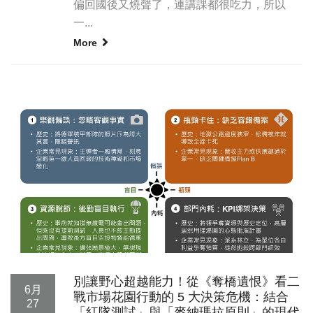
偏回國後又燒聲了，連講課都很吃力，所以
一...
More
別讓野心超越能力！從《奪橋遺恨》看二
6月
戰市場花園行動的 5 大決策危機：結合
27
「紅隊測試」與「麥納瑪拉原則」的現代