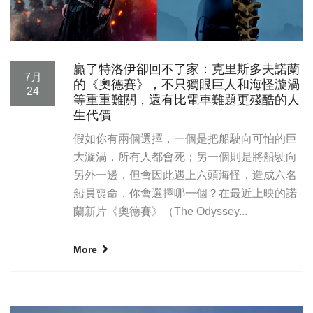
贏了特洛伊卻回不了家：克里斯多夫諾蘭
7月
的《奧德賽》，不只獨眼巨人和海怪漩渦
24
等重重難關，還有比電車難題更殘酷的人
生代價
假如你有兩個選擇，一個是把船駛向可怕的巨
大漩渦，所有人都會死；另一個則是將船駛向
另外一邊，但會因此遇上六頭海怪，造成六名
船員喪命，你會選擇哪一個？在最近上映的諾
蘭新片《奧德賽》（The Odyssey...
More