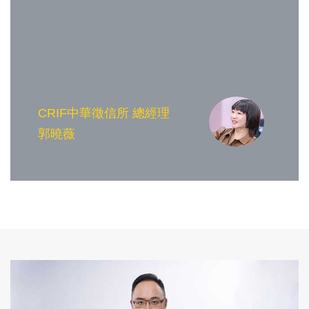
CRIF中華徵信所 總經理
郭曉薇