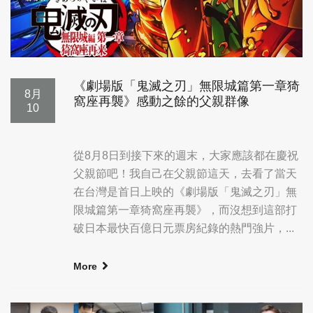
《劇場版「鬼滅之刃」無限城篇第一章猗
8月
窩座再襲》感動之餘的父親群像
10
從8月8日到接下來的週末，大家應該都在慶祝
父親節吧！我自己在父親節這天，去看了當天
在台灣是首日上映的《劇場版「鬼滅之刃」無
限城篇第一章猗窩座再襲》，而沒想到這部打
破日本最快百億日元票房紀錄的熱門強片，...
More