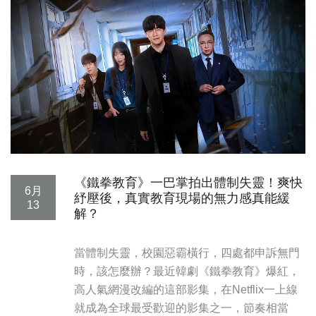
《鐵拳教育》一巴掌拍出體制失靈！爽快
6月
紓壓後，真實教育現場的無力感真能緩
13
解？
當體制失靈，校園惡霸橫行，四處都申訴無門
時，該怎麼辦？最近韓劇《鐵拳教育》爆紅，
高人氣網漫改編的這部影集，在Netflix一上線
就成為全球最受歡迎的影集之一，節奏相當