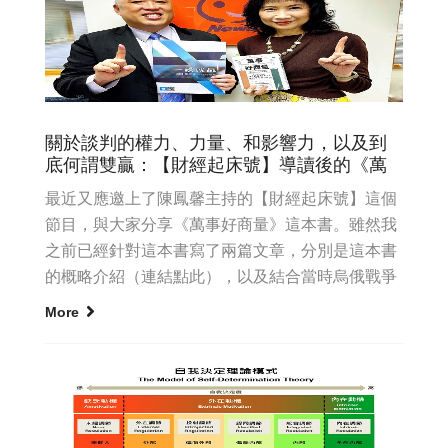
關於談判的權力、力量、和影響力，以及到
底何謂雙贏：【財經起床號】導讀後的《萬
最近又應邀上了陳鳳馨主持的【財經起床號】這個
節目，與大家分享《萬事好商量》這本書。雖然我
之前已經針對這本書寫了兩篇文章，分別是這本書
的概略介紹（連結點此），以及結合當時烏俄戰爭
進展的談判風格說明（文章...
More