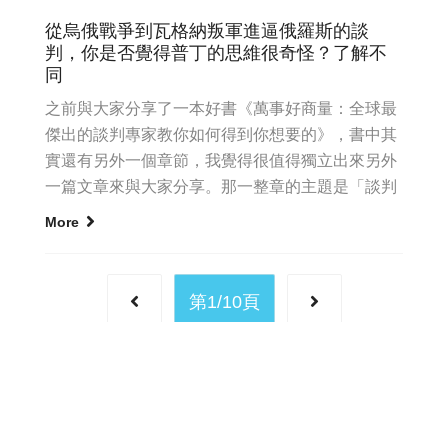
從烏俄戰爭到瓦格納叛軍進逼俄羅斯的談
判，你是否覺得普丁的思維很奇怪？了解不
同
之前與大家分享了一本好書《萬事好商量：全球最
傑出的談判專家教你如何得到你想要的》，書中其
實還有另外一個章節，我覺得很值得獨立出來另外
一篇文章來與大家分享。那一整章的主題是「談判
風格」，而其中比例很大的...
More
第
1
/
10
頁
當為國際股份有限公司 統一編號：24862013 E-mail：
service@nego.com.tw
COPYRIGHT©2019, DTRT INTERNATIONAL LIMITED CO. ALL RIGHTS