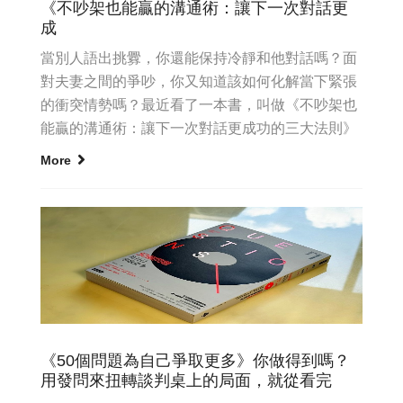
《不吵架也能贏的溝通術：讓下一次對話更
成
當別人語出挑釁，你還能保持冷靜和他對話嗎？面
對夫妻之間的爭吵，你又知道該如何化解當下緊張
的衝突情勢嗎？最近看了一本書，叫做《不吵架也
能贏的溝通術：讓下一次對話更成功的三大法則》
（The Next Co...
More
《50個問題為自己爭取更多》你做得到嗎？
用發問來扭轉談判桌上的局面，就從看完