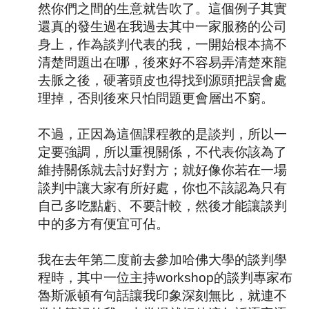
然你們之間的生意就告吹了。這個例子其實
還真的發生過在我過去其中一家服務的公司
身上，作為談判代表的我，一開始根本搞不
清楚問題出在哪，後來好不容易弄清楚來龍
去脈之後，硬著頭皮也得找到源頭把誤會處
理掉，否則後來只怕問題更會層出不窮。
不過，正因為這個課程教的是談判，所以一
定要強調，所以重視關係，不代表你該為了
維持關係就去討好對方；就好像你若在一場
談判中讓大家有所好處，你也不該認為只有
自己多吃點虧、不要計較，然後才能讓談判
中的多方有便宜可佔。
我在去年第二度前去參加哈佛大學的談判學
程時，其中一位主持
workshop
的談判專家布
魯斯派頓有句話讓我印象深刻無比，就連不