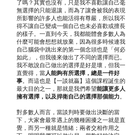
了嗎？其實也沒有，只是我不喜歡讓自己毫
無選擇的只能退讓，而為了讓會被我的表現
所影響的許多人也能活得有尊嚴，所以我不
得不讓自己變成一個自己也未必喜歡或擅長
的樣子。一直到今天，我都能體會多數人為
什麼可能會想想就放棄，因為很多時候連我
自己腦袋中跳出來的第一個念頭也是「何必
如此」，但我後來做出了不同的選擇而已。
我不敢說自己做出的選擇是好是壞，但我一
直覺得，當
人能夠有所選擇，總是一件好
事
。而這也是【一談就贏】這個課程誕生的
最大目的之一，那就是我們希望
能讓更多人
擁有選擇，以及捍衛自己的選擇那個能力
。
對多數人而言，當談判時要做出決斷的當
下，大家會最常遇上的幾種困擾之一就是直
覺，而另一種就是情緒；兩者交相作用之