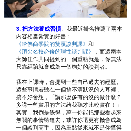
3.
把方法養成習慣
。我最近掛名推薦了兩本
內容相當紮實的好書：
《哈佛商學院的雙贏談判課》
和
《頂尖名校必修的理性談判課》
，而這兩本
大師佳作共同提到的一個重點就是，你無法
只靠經驗就會成為一個夠好的談判者。
我在上課時，會提到一些自己過去的經歷。
這些事情若聽在一個搞不清狀況的人耳裡，
搞不好會想，「講那麼多有的沒的做什麼？
多講一些實用的方法給我聽才比較實在！」
其實，我倒是覺得，萬一你能把那些看起來
無關的事情聽進去，或許你還更有機會成為
一個談判高手，因為重點從來就不是你懂得