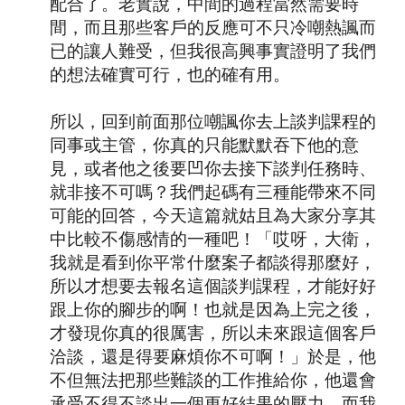
配合了。老實說，中間的過程當然需要時
間，而且那些客戶的反應可不只冷嘲熱諷而
已的讓人難受，但我很高興事實證明了我們
的想法確實可行，也的確有用。
所以，回到前面那位嘲諷你去上談判課程的
同事或主管，你真的只能默默吞下他的意
見，或者他之後要凹你去接下談判任務時、
就非接不可嗎？我們起碼有三種能帶來不同
可能的回答，今天這篇就姑且為大家分享其
中比較不傷感情的一種吧！「哎呀，大衛，
我就是看到你平常什麼案子都談得那麼好，
所以才想要去報名這個談判課程，才能好好
跟上你的腳步的啊！也就是因為上完之後，
才發現你真的很厲害，所以未來跟這個客戶
洽談，還是得要麻煩你不可啊！」於是，他
不但無法把那些難談的工作推給你，他還會
承受不得不談出一個更好結果的壓力，而我