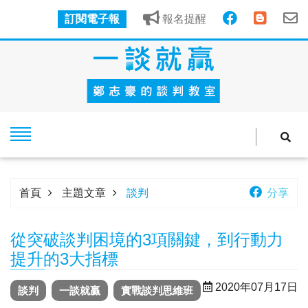
訂閱電子報
報名提醒
首頁
主題文章
談判
分享
從突破談判困境的3項關鍵，到行動力
提升的3大指標
2020年07月17日
談判
一談就贏
實戰談判思維班