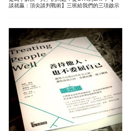
談就贏：頂尖談判戰術】三班給我們的三項啟示