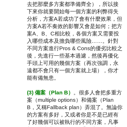
去把那麼多方案都準備齊全），所以接
下來你就要開始每一個方案的利弊得失
分析，方案
A
若成功了會有什麼效果，但
方案
A
若不奏效的影響又會是如何；把方
案
A
、
B
、
C
相比較，各個方案又需要投
入哪些成本及擔負哪些風險……。針對
不同方案進行
Pros & Cons
的優劣比較之
後，先進行一些基本過濾，然後再優化
手頭上可用的幾個方案（再次強調，永
遠都不會只有一個方案就上場），你才
能有備無患。
(3)
備案（
Plan B
）
。很多人會把多重方
案（
multiple options
）和備案（
Plan
B
，又稱
Fallback plan
）弄混了。無論你
的方案有多好，又或者你是不是已經有
了好幾個可以被執行的不同方案，凡事