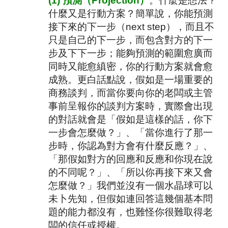
(1)
預測（
Projection
）
。什麼是想法？
什麼又是行動方案？簡單說，你能預測
接下來的下一步（
next step
），而且不
只是自己的下一步，而包含對方的下一
步及下下一步；能夠預測的範圍愈廣而
同時又能愈縝密，你的行動方案就會愈
成熟。更白話點說，假如是一場重要的
商務談判，而當你要向你的老闆或主管
事前呈報你的談判方案時，實際會出現
的對話就會是「假如是這樣的話，你下
一步會怎麼做？」、「當你進行了那一
步時，你認為對方會有什麼反應？」、
「那假如對方的回應和反應和你現在說
的不同呢？」、「所以你再接下來又會
怎麼做？」我們並沒有一個水晶球可以
未卜先知，但假如連回答這幾個基本問
題的能力都沒有，也難怪你很難取得老
闆的信任或授權。