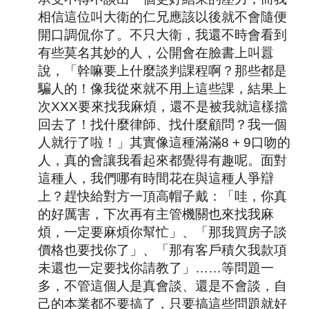
相信這位叫大衛的仁兄應該以後就不會隨便
開口調侃你了。不只大衛，我還不時會看到
有些莫名其妙的人，公開會在臉書上叫囂
說，「幹嘛要上什麼談判課程啊？那些都是
騙人的！像我從來就不用上這些課，結果上
次XXX要來找我麻煩，還不是被我就這樣擋
回去了！找什麼律師、找什麼顧問？我一個
人就行了啦！」其實像這種滿滿
8 + 9
口吻的
人，真的會讓我看起來都覺得有趣呢。面對
這種人，我們哪有時間花在與這種人爭辯
上？趕快給對方一頂高帽子戴：「哇，你真
的好厲害，下次再有主管機關也來找我麻
煩，一定要麻煩你幫忙」、「那我買房子談
價格也要找你了」、「那有客戶積欠我款項
未還也一定要找你請教了」……等問題一
多，不管這個人是真會談、還是不會談，自
己的本業都不要搞了，只要搞這些問題就好