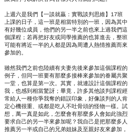
上週六是我們【一談就贏：實戰談判思維】
17
班
上課的日子，這一班是相當特別的一班，因為其中
有好幾位成員，他們的另一半之前也來上過我們這
個課程；若再把好友或同學推薦的也算進去，整班
可能有將近一半的人都是因為周遭人熱情推薦而來
參加的。
雖然我們之前也陸續有夫妻先後來參加這個課程的
例子，但同一班要有那麼多接棒來參加的眷屬共聚
一堂，也算是第一次。其實，就連設計這個課程的
我，也感到相當驚訝；畢竟，許多其他談判課程經
常給人一種你爭我奪的錯誤印象，好像談判的人肯
定心機很重、或都是吃人不吐骨頭的怪物一樣。試
想，萬一真是如此，怎麼會有那麼多人會如此強烈
要求自己的另一半來參加呢？我自己是把那麼多人
推薦另一半或自己的兄弟姐妹及至親好友來參加，