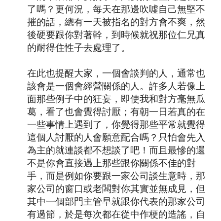
了嗎？更何況，每天在那邊吹噓自己無堅不
摧的話，總有一天被指名的對方會不爽，然
後硬要跟你對著幹，到時候就祝那位仁兄真
的耐得住性子去處理了。
在此也提醒大家，一個會談判的人，通常也
該會是一個會經營關係的人。許多人若像上
面那些例子中的狂妄，即使我和對方毫無瓜
葛，看了也會覺得討厭；有朝一日若真的在
一些事情上遇到了，你覺得那些平常就覺得
這個人討厭的人會願意配合嗎？只怕會先入
為主的就連談都不想談了吧！而且最慘的還
不是你會直接遇上那些跟你關係不佳的對
手，而是例如你要跟一家公司談生意時，那
家公司的窗口或老闆對你其實並無成見，但
其中一個部門主管早就跟你代表的那家公司
有過節，於是每次都在從中作梗的造謠，自