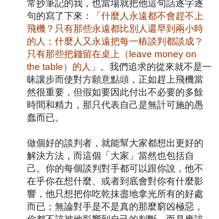
常抄筆記的我，也當場就把他這句話逐字逐
句的寫了下來：
「什麼人永遠都不會趕不上
飛機？只有那些永遠都比別人還早到兩小時
的人；什麼人又永遠把每一樁談判都談成？
只有那些把錢留在桌上（
leave money on
the table
）的人」
。我們追求的從來就不是一
昧讓步而使對方願意點頭，正如趕上飛機當
然很重要，但假如要因此付出不必要的多餘
時間和精力，那只代表自己是無計可施的愚
蠢而已。
做個好的談判者，就能幫大家都想出更好的
解決方法，而這個「大家」當然也包括自
己。你的每個談判對手都可以跟你說，他不
在乎你在想什麼、或者到底會對你有什麼影
響，他只想把你吃乾抹盡地拿光所有的好處
而已；無論對手是不是真的那麼窮凶極惡，