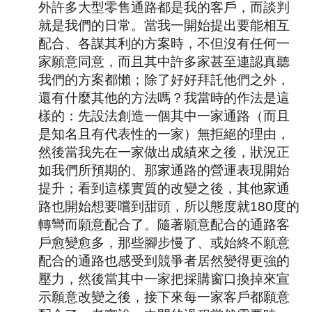
外許多大型零售通路都是我的客戶，而談判
就是我們的日常。當我一開始提出要能相互
配合、各謀其利的方案時，不但沒有任何一
家願意同意，而且其中許多家甚至連認真聽
我們的方案都懶；除了好好拜託他們之外，
還有什麼其他的方法嗎？我當時的作法是這
樣的：先設法創造一個其中一家通路（而且
是知名且有代表性的一家）無拒絕的理由，
然後當我先在一家做出成績來之後，狀況正
如我們所預期的、那家通路的營運表現開始
提升；看到這樣實質的改變之後，其他家通
路也開始想要嚐到甜頭，所以態度就
180
度的
轉彎而願意配合了。隨著願意配合的通路客
戶愈變愈多，那些腳步慢了、或始終不願意
配合的通路也感受到競爭者居然變得更強的
壓力，然後當其中一家把採購窗口換掉來宣
示願意改變之後，接下來每一家客戶都願意