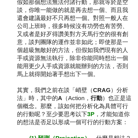
假如那個想法無法付諸行動，那就等於是空
談，你唯一能做的就是再去想一個、而且我
還會建議最好不只再想一個。對照一般人在
公司上班時，很多時候沒有功勞也有苦勞、
又或者是好歹得讚美對方天馬行空的很有創
意，談判團隊的運作並非如此；即使那是一
個超級無敵好的方法，但假如我們現有的人
手或資源無法執行，除非你能同時想出一個
能用更少人手或資源就能辦到的方法，否則
馬上就得開始著手想出下一個。
其實，我們之前在談「峭壁（
CRAG
）分析
法」時，其中的
A
（
Action
，
行動
）也正是這
個概念。那麼，該如何把分析化為具體可行
的行動呢？至少要思考以下
3P
，才能知道你
的想法是否足以形成一個可行的行動方案：