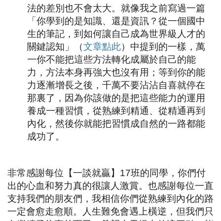
法的差別也不會太大。就像我之前寫過一篇
「你學到的是知識、還是資訊？從一個國中
生的筆記，到如何讓自己成為世界級人才的
關鍵認知」（
文章點此
）中提到的一樣，萬
一你不能把這些方法轉化成屬於自己的能
力，方法本身再強大也沒有用；等到你的能
力逐漸增長之後，千萬不要沾沾自喜就停在
那裏了，因為你該做的是把這些能力的運用
養成一種習慣，從熟練到精通、從精通再到
內化，然後你就能把習慣成自然的一路都能
成功了。
非常感謝每位【一談就贏】
17
班的同學，你們付
出的心血和努力真的很讓人激賞。也感謝每位一直
支持我們的朋友們，我相信你們從熟練到內化的路
一定會愈走愈順。人生難免會遇上橫逆，但我們只