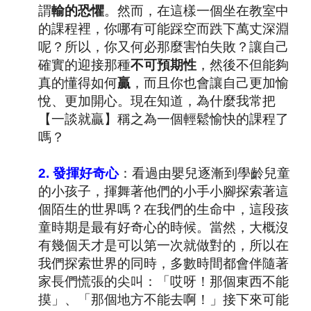
謂
輸的恐懼
。然而，在這樣一個坐在教室中
的課程裡，你哪有可能踩空而跌下萬丈深淵
呢？所以，你又何必那麼害怕失敗？讓自己
確實的迎接那種
不
可預期性
，然後不但能夠
真的懂得如何
贏
，而且你也會讓自己更加愉
悅、更加開心。現在知道，為什麼我常把
【一談就贏】稱之為一個輕鬆愉快的課程了
嗎？
2.
發揮好奇心
：看過由嬰兒逐漸到學齡兒童
的小孩子，揮舞著他們的小手小腳探索著這
個陌生的世界嗎？在我們的生命中，這段孩
童時期是最有好奇心的時候。當然，大概沒
有幾個天才是可以第一次就做對的，所以在
我們探索世界的同時，多數時間都會伴隨著
家長們慌張的尖叫：「哎呀！那個東西不能
摸」、「那個地方不能去啊！」接下來可能