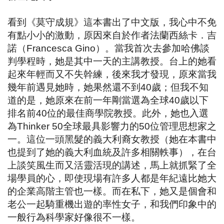
看到《莫守成規》這本書出了中文版，我心中不免
有點小小的激動，原因來自於作者法蘭西絲卡．吉
諾（
Francesca Gino
）。當我首次去參加哈佛談
判學程時，她是其中一天的主講教授。台上的她看
起來年輕而又不失幹練，後來我才發現，原來當我
幾年前遇見她時，她果然還不到
40
歲；但我不知
道的是，她原來在前一年剛當選為全球
40
歲以下
排名前
40
位的最佳商學院教授。此外，她也入選
為
Thinker 50
全球最具影響力的
50
位管理思想家之
一。這位一頭黑髮的義大利裔女教授（她在本書中
也提到了她的義大利血統及許多相關軼事），在台
上談笑風生而又活靈活現的講述，馬上就抓緊了全
場學員的心，即使現場有許多人都是年紀遠比她大
的企業高階主管也一樣。而在私下，她又是個會和
老公一起騎重機出遊的率性女子，和我們印象中的
一般行為科學家好像很不一樣。